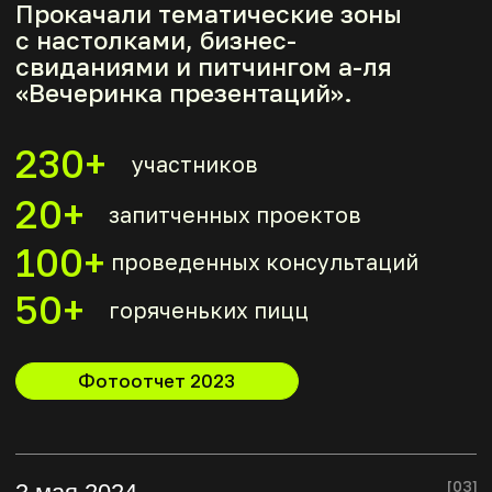
Фотоотчет 2024
Репортаж 2024
[04]
7 мая 2025
Техношик: держим курс к единорогам!
Вывели тусовку на новую
площадку — два этажа
нетворкинга и целый зал для
питчей. Полный plus vibe activity!
700+
гостей на площадке
150
проектов-участников
консультаций
100
минут питч-батла
35
экспертов и жюри