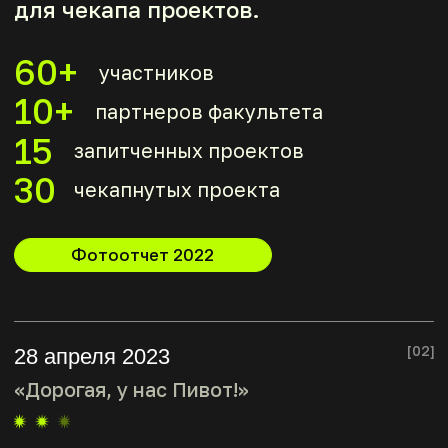
3 мая 2024
«Пристегнитесь, мы взлетаем!!»
Интегрировали в мероприятие
финал Стартап–трека ИТМО —
абитуриенты боролись за путевку
в бакалавриат прямо на Демо дне
во время Стартап ночи.
400+
участников
150+
проведенных консультаций
30+
запитченных проектов
100
литров энергетиков «Powercell»
78
квадратных метров пиццы
60+
литров лимонадов «Lapochka»
12
настолок от антикафе «12 комнат»
море энергии и тонна
вдохновения!