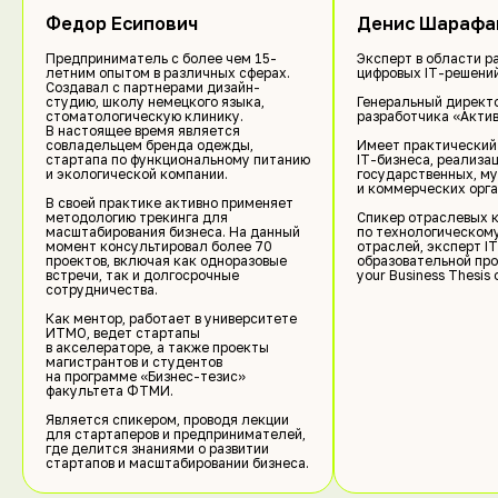
Федор Есипович
Денис Шарафа
Предприниматель с более чем 15-
Эксперт в области р
Куратор
летним опытом в различных сферах.
цифровых IT-решений
Создавал с партнерами дизайн-
идеологического
студию, школу немецкого языка,
Генеральный директо
стоматологическую клинику.
разработчика «Актив
содержания
В настоящее время является
совладельцем бренда одежды,
Имеет практический
стартапа по функциональному питанию
IT-бизнеса, реализа
и экологической компании.
государственных, м
и коммерческих орга
В своей практике активно применяет
методологию трекинга для
Спикер отраслевых 
масштабирования бизнеса. На данный
по технологическом
момент консультировал более 70
отраслей, эксперт IT
При поддержке
проектов, включая как одноразовые
образовательной пр
встречи, так и долгосрочные
your Business Thesis
сотрудничества.
Как ментор, работает в университете
ИТМО, ведет стартапы
в акселераторе, а также проекты
магистрантов и студентов
на программе «Бизнес-тезис»
факультета ФТМИ.
Является спикером, проводя лекции
для стартаперов и предпринимателей,
где делится знаниями о развитии
стартапов и масштабировании бизнеса.