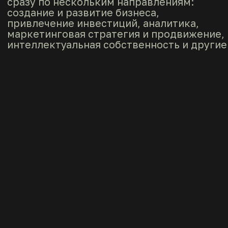
[История СН]
ИСТОРИЯ
СТАРТАП НОЧИ
ФТМИ ИТМО
[01]
27 мая 2022
«Проба пера, или первая Ночь!»
Реализовали формат
консультационного «конвейера»
для чекапа проектов.
60+
участников
10+
партнеров факультета
15
запитченных проектов
30
чекапнутых проекта
Фотоотчет 2022