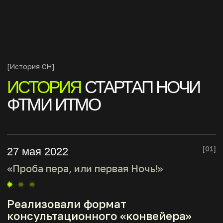
[02]
28 апреля 2023
«Дорогая, у нас Пивот!»
Прокачали тематические зоны
с настолками, бизнес-
свиданиями и питчингом а-ля
«Вечеринка презентаций».
230+
участников
20+
запитченных проектов
100+
проведенных консультаций
50+
горяченьких пицц
Фотоотчет 2023
[03]