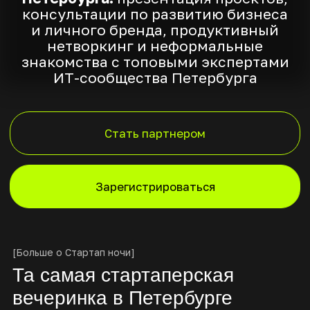
Стать партнером
Зарегистрироваться
[Больше о Стартап ночи]
Та самая стартаперская
вечеринка в Петербурге
[01]
Стартап битва
Расскажешь о своем стартапе, получишь
ценную обратную связь и первые
предложения о сотрудничестве
[02]
Общение с
единомышленниками
Построишь команду стартапа своей
мечты, вступишь в профессиональное
комьюнити, хорошо проведешь время
и убедишься, как искренность помогает
находить близких по духу