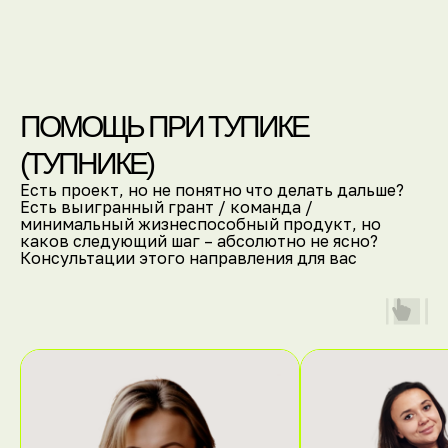
ПОМОЩЬ ПРИ ТУПИКЕ
(ТУПНИКЕ)
Есть проект, но не понятно что делать дальше?
Есть выигранный грант / команда /
минимальный жизнеспособный продукт, но
каков следующий шаг – абсолютно не ясно?
[Вопрос организаторам]
Консультации этого направления для вас
ОСТАЛИСЬ ВОПРОСЫ?
НАПИШИ НАМ
Задать вопрос организаторам