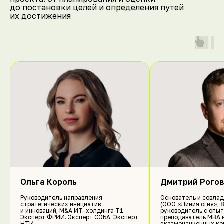
до постановки целей и определения путей
их достижения
Ольга Король
Дмитрий Рого
[Жюри СН]
Руководитель направления
Основатель и совлад
ЖЮРИ СТАРТАП НОЧЬ 2026
стратегических инициатив
(ООО «Линия огня», 8
и инноваций, M&A ИТ-холдинга Т1.
руководитель с опыт
Эксперт ФРИИ. Эксперт СОБА. Эксперт
преподаватель МВА 
НТИ.
экзаменационных ко