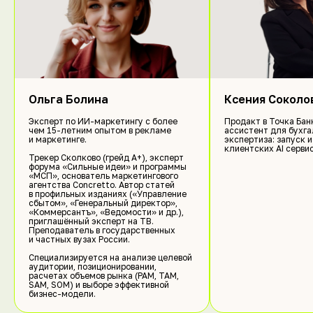
Александр Заяц
Главный организатор
aazayats@itmo.ru
СЛЕДИ ЗА ОБНОВЛЕНИЯМИ
Ольга Болина
Ксения Соколо
Эксперт по ИИ-маркетингу с более
Продакт в Точка Банк
чем 15-летним опытом в рекламе
ассистент для бухга
Telegram-чат участников Startup Night
и маркетинге.
экспертиза: запуск и
клиентских AI сервис
Трекер Сколково (грейд A+), эксперт
форума «Сильные идеи» и программы
«МСП», основатель маркетингового
агентства Concretto. Автор статей
FTMI ITMO
в профильных изданиях («Управление
сбытом», «Генеральный директор»,
2026
«Коммерсантъ», «Ведомости» и др.),
приглашённый эксперт на ТВ.
Преподаватель в государственных
и частных вузах России.
Специализируется на анализе целевой
аудитории, позиционировании,
расчетах объемов рынка (PAM, TAM,
SAM, SOM) и выборе эффективной
бизнес-модели.