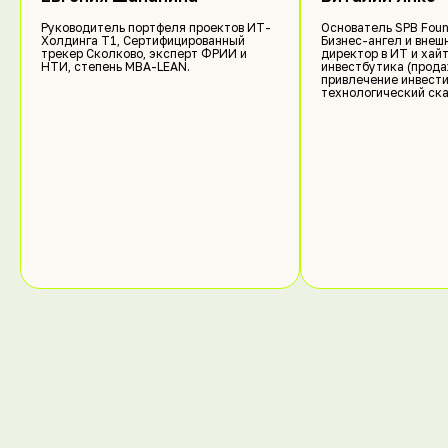
Руководитель портфеля проектов ИТ-
Основатель SPB Foun
Холдинга Т1, Сертифицированный
Бизнес-ангел и вне
трекер Сколково, эксперт ФРИИ и
директор в ИТ и хай
НТИ, степень MBA-LEAN.
инвестбутика (прода
привлечение инвести
технологический ска